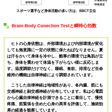
スポーツ選手など身体活動の多い方は、BBCT立位
Brain-Body Conection Testと瞬時心拍数
ヒトの心身状態は
、外部環境および内部環境が変化
しても無意識に
一定の状態に保たねばなりません。夏
は汗をかいて身体を冷やし、酷寒の環境では鳥肌が立
ち、身体を震わせて体温を下がらない様に反応しま
す。温度調節だけでなく、睡眠、食欲、排泄など生命
維持の機能は自律神経により調節されています。
こうした自律神経は地域性があり、各内臓、筋にも
交感神経と副交感神経が分布しています。私は心電図
から心臓自律神経を計測できることに着目して、慢性
疼痛、筋緊張を含めた心身の異常を評価して、施術効
果の経過を観察しています。