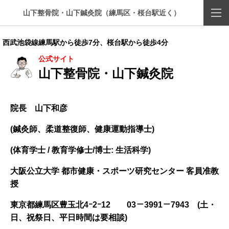
山下整骨院・山下鍼灸院（練馬区・桜台駅近く）
西武池袋線練馬駅から徒歩7分、桜台駅から徒歩4分
公式サイト
山下整骨院・山下鍼灸院
院長 山下和彦
(鍼灸師、柔道整復師、健康運動指導士)
(体育学士 / 教育学修士/博士: 生活科学)
大阪公立大学 都市健康・スポーツ研究センター 客員准教
授
東京都練馬区豊玉北4ｰ2ｰ12
03－3991－7943 (土・
日、祝祭日、平日時間は要相談)