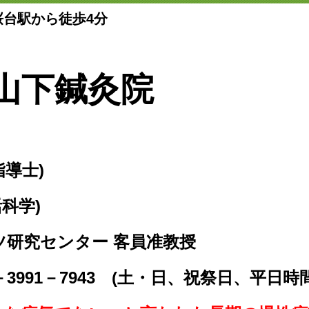
桜台駅から徒歩4分
山下鍼灸院
指導士)
活科学)
ツ研究センター 客員准教授
－3991－7943 (土・日、祝祭日、平日時