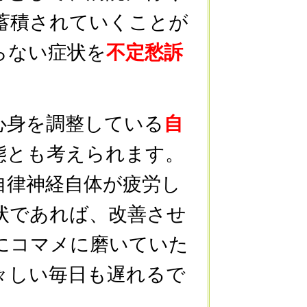
蓄積されていくことが
らない症状を
不定愁訴
心身を調整している
自
態とも考えられます。
自律神経自体が疲労し
状であれば、改善させ
にコマメに磨いていた
々しい毎日も遅れるで