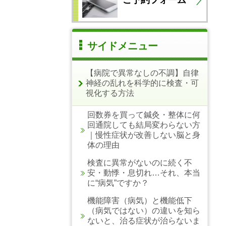
サイドメニュー
【病院で異常なしの不調】自律
神経の乱れを科学的に検査・可
視化する方法
回数券を買って鍼灸・整体に何
回通院しても結局変わらない方
｜慢性症状が改善しない脳と身
体の理由
検査に異常がないのに続く不
安・動悸・息切れ…それ、本当
に“病気”ですか？
機能障害（病気）と機能低下
（病気ではない）の違いを知ら
ないと、治る症状が治らないま