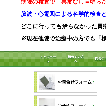
病院の検査で「異常なし＝明ら
脳波・心電図による科学的検査と生
どこに行っても治らなかった胃
※現在他院で治療中の方でも「検
トップペー
初めての方
院長ご
ジ
へ
お問合せフォーム
ご予約フォーム