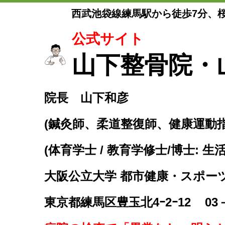
西武池袋線練馬駅から徒歩7分、
公式サイト
山下整骨院・
院長 山下和彦
(鍼灸師、柔道整復師、健康運動
(体育学士 / 教育学修士/博士: 生
大阪公立大学 都市健康・スポー
東京都練馬区豊玉北4ｰ2ｰ12
03