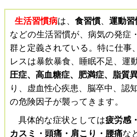
生活習慣病
は、
食習慣
、
運動習
などの生活習慣が、病気の発症
群と定義されている。特に仕事
レスは
暴飲暴食、睡眠不足、運
圧症、高血糖症、肥満症、脂質
り、虚血性心疾患、脳卒中、
認
の危険因子が襲ってきます。
具体的な症状としては
疲労感
カスミ・頭痛・肩こり・腰痛
な