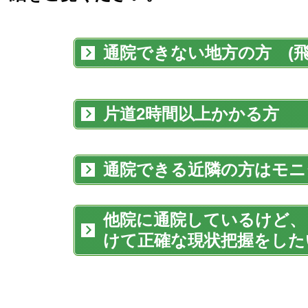
通院できない地方の方 (飛
片道2時間以上かかる方
通院できる近隣の方はモニタ―
他院に通院しているけど、
けて正確な現状把握をした