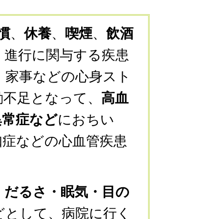
慣
、
休養
、
喫煙
、
飲酒
・進行に関与する疾患
、家事などの心身スト
動不足となって、
高血
異常症など
におちい
知症などの心血管疾患
・だるさ・眠気・目の
どとして、病院に行く