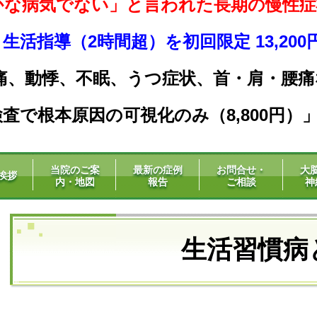
かな病気でない」と言われた長期の慢性症
活指導（2時間超）を初回限定 13,20
痛、動悸、不眠、うつ症状、
首・肩・腰痛
査で根本原因の可視化のみ（8,800円）
当院のご案
最新の症例
お問合せ・
大
挨拶
内・地図
報告
ご相談
神
生活習慣病