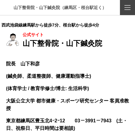
山下整骨院・山下鍼灸院（練馬区・桜台駅近く）
西武池袋線練馬駅から徒歩7分、桜台駅から徒歩4分
公式サイト
山下整骨院・山下鍼灸院
院長 山下和彦
(鍼灸師、柔道整復師、健康運動指導士)
(体育学士 / 教育学修士/博士: 生活科学)
大阪公立大学 都市健康・スポーツ研究センター 客員准教
授
東京都練馬区豊玉北4ｰ2ｰ12
03－3991－7943 (土・
日、祝祭日、平日時間は要相談)