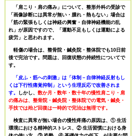
「
肩こり・肩の痛み」について、整形外科の受診で
「画像診断には異常が無い・腫れ・熱もない」場合は
「筋の緊張もしくは神経の興奮・自律神経機能の乱
れ」が原因ですので、「運動不足もしくは運動による
疲労」と思われます。
軽傷の場合は、整骨院・鍼灸院・整体院でも10日前
後で完治です。問題は、回復状態の持続性についてで
す。
「皮ふ・筋への刺激」は「体制－自律神経反射もし
くは下行性痛覚抑制」という生理反応で改善されま
す。
しかし、
数か月・数年・数十年の慢性肩こり・肩
の痛みは、
整骨院・鍼灸院・整体院での電気・鍼灸・
手技では殆ど回復は一時的で完治は無理です。
検査に異常が無い場合の慢性疼痛の原因は、① 生活
環境における精神的ストレス、② 生活習慣における身
体の使い方、③ 姿勢、④ 基礎体力の低下、が主要な問