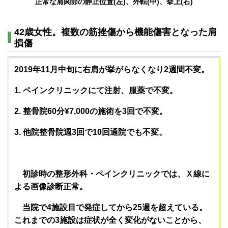
正常な肩関節の静止位置(左)、外転(中)、挙上(右)
42歳女性。複数の筋挫傷から機能傷害となった肩
損傷
2019年11月中旬に右肩が挙がらなくなり2週間不変。
1. ペインクリニックにて注射、服薬で不変。
2. 整骨院60分¥7,000の施術を3回で不変。
3. 他院整骨院週3回で10回通院でも不変。
初診時の整形外科・ペインクリニックでは、Ｘ線に
よる画像診断正常。
当院で4施設目で発症してから25週を超えている。
これまでの3施設は症状が
全く変化がないことから、