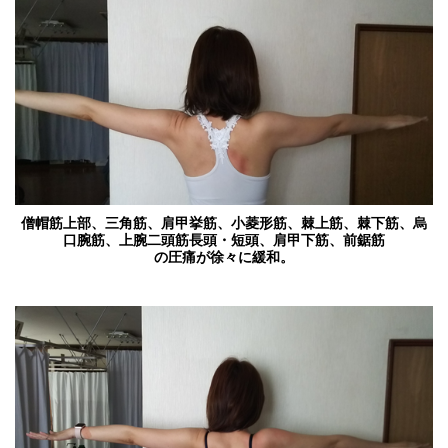
僧帽筋上部、三角筋、肩甲挙筋、小菱形筋、棘上筋、棘下筋、烏
口腕筋、上腕二頭筋長頭・短頭、肩甲下筋、前鋸筋
の圧痛が徐々に緩和。