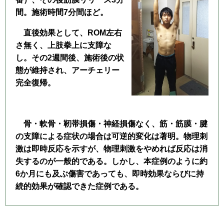
間。施術時間7分間ほど。
直後効果として、ROM左右
さ無く、上肢拳上に支障な
し。その2週間後、施術後の状
態が維持され、アーチェリー
完全復帰。
骨・軟骨・靭帯損傷・神経損傷なく、筋・筋膜・腱
の支障による症状の場合は可逆的変化は著明。物理刺
激は即時反応を示すが、物理刺激をやめれば反応は消
失するのが一般的である。しかし、本症例のように約
6か月にも及ぶ傷害であっても、即時効果ならびに持
続的効果が確認できた症例である。