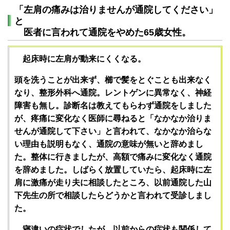
「左肩の痛みは治りませんが通院してください」
と
医者に言われて通院をやめた65歳女性。
起床時に左肩が動来にくくなる。
頭を洗うことが出来ず、櫛で髪をとぐことも出来なく
なり、整形外科へ通院。レントゲンに異常なく、神経
障害も無し。診断名は教えてもらわず通院をしました
が、疼痛に変化なく医師に尋ねると「なかなか治りま
せんが通院して下さい」と言われて、なかなか治らな
い理由も説明もなく、通院の意味が無いと辞めまし
た。整体に行きましたが、高額で痛みに変化なく通院
を辞めました。しばらく放置していたら、起床時に左
肩に激痛が走り夫に相談したところ、以前通院した山
下先生の所で相談したらどうかと言われて受診しまし
た。
寝違いの症状でしたが、以前からの症状も関係して