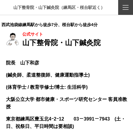
山下整骨院・山下鍼灸院（練馬区・桜台駅近く）
西武池袋線練馬駅から徒歩7分、桜台駅から徒歩4分
公式サイト
山下整骨院・山下鍼灸院
院長 山下和彦
(鍼灸師、柔道整復師、健康運動指導士)
(体育学士 / 教育学修士/博士: 生活科学)
大阪公立大学 都市健康・スポーツ研究センター 客員准教
授
東京都練馬区豊玉北4ｰ2ｰ12
03－3991－7943 (土・
日、祝祭日、平日時間は要相談)