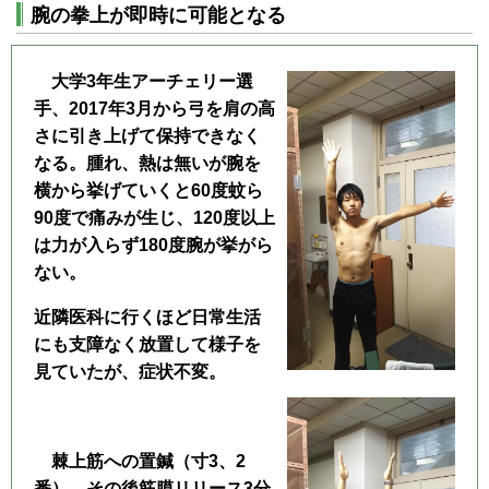
腕の拳上が即時に可能となる
大学3年生アーチェリー選
手、2017年3月から弓を肩の高
さに引き上げて保持できなく
なる。腫れ、熱は無いが腕を
横から挙げていくと60度蚊ら
90度で痛みが生じ、120度以上
は力が入らず180度腕が挙がら
ない。
近隣医科に行くほど日常生活
にも支障なく放置して様子を
見ていたが、症状不変。
棘上筋への置鍼（寸3、2
番）、その後筋膜リリース3分