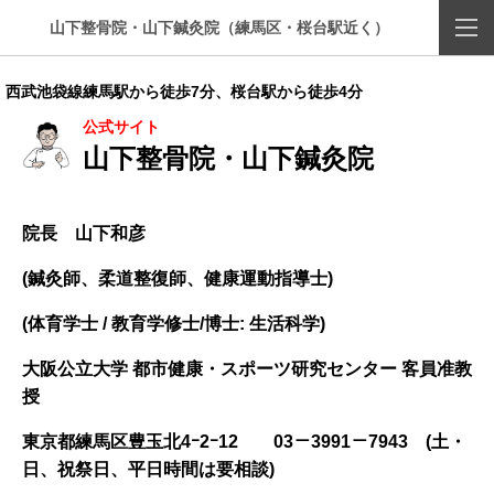
山下整骨院・山下鍼灸院（練馬区・桜台駅近く）
西武池袋線練馬駅から徒歩7分、桜台駅から徒歩4分
公式サイト
山下整骨院・山下鍼灸院
院長 山下和彦
(鍼灸師、柔道整復師、健康運動指導士)
(体育学士 / 教育学修士/博士: 生活科学)
大阪公立大学 都市健康・スポーツ研究センター 客員准教
授
東京都練馬区豊玉北4ｰ2ｰ12
03－3991－7943 (土・
日、祝祭日、平日時間は要相談)