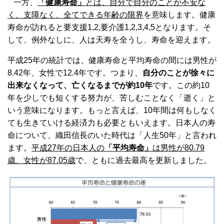
一方、
「
健康寿命」
とは、自分で自分のことが不安な
く、支障なく、全てできる年齢の限界
を意味します。健康
寿命が訪れると要支援
1,2,
要介護
1,2,3,4,5
となります。そ
して、例外なしに、人は天寿を全うし、寿命を迎えます。
平成
25
年の統計では、健康寿命と平均寿命の間には男性が
8.42
年、女性で
12.4
年です。つまり、
自分のことが徐々に
出来なくなって、亡くなるまでが約
10
年
です。この約
10
年を少しでも短くする努力が、苦しむことなく「逝く」と
いう意味になります。もっと言えば、
10
年間は何もしなく
ても生きていける経済力も必要ともいえます。日本人の寿
命について、織田信長のいた時代は「人生
50
年」と言われ
ます。
平成
27
年の日本人の
「平均寿命」
は男性が
80.79
歳、女性が
87.05
歳
で、ともに過去最高を更新しました。