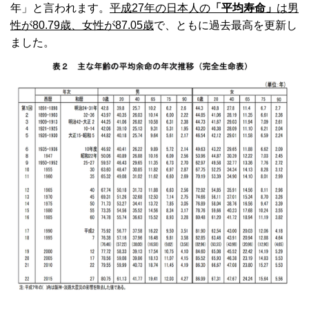
年」と言われます。
平成
27
年の日本人の
「平均寿命」
は男
性が
80.79
歳、女性が
87.05
歳
で、ともに過去最高を更新し
ました。