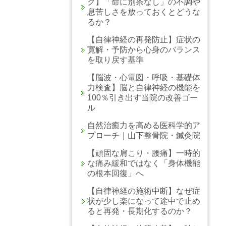
ク】「命に別条なし」の不調や
息苦しさを放っておくとどうな
るか？
【自律神経の再発防止】症状の
寛解・予防から心身のバランス
を取り戻す基準
【脳波・心電図・呼吸・基礎体
力検査】脳と自律神経の機能を
100％引き出す当院の改善ゴー
ル
自然治癒力を高める医科学的ア
プローチ｜山下整骨院・鍼灸院
【頑固な肩こり・腰痛】一時的
な痛み緩和ではなく「身体機能
の根本回復」へ
【自律神経の施術中断】なぜ症
状が少し楽になって途中で止め
ると再発・長期化するのか？