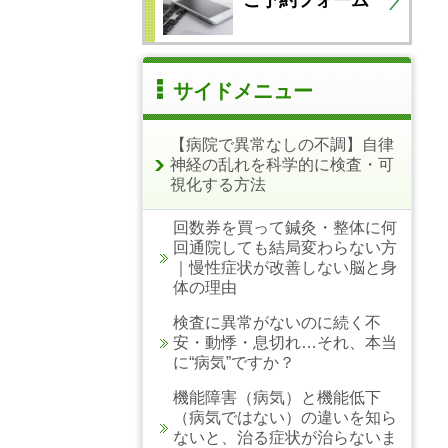
サイドメニュー
【病院で異常なしの不調】自律
神経の乱れを科学的に検査・可
視化する方法
回数券を買って鍼灸・整体に何
回通院しても結局変わらない方
｜慢性症状が改善しない脳と身
体の理由
検査に異常がないのに続く不
安・動悸・息切れ…それ、本当
に“病気”ですか？
機能障害（病気）と機能低下
（病気ではない）の違いを知ら
ないと、治る症状が治らないま