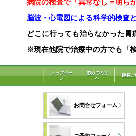
病院の検査で「異常なし＝明ら
脳波・心電図による科学的検査と生
どこに行っても治らなかった胃
※現在他院で治療中の方でも「検
トップペー
初めての方
院長ご
ジ
へ
お問合せフォーム
ご予約フォーム