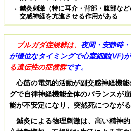
鍼灸刺激（特に耳介・背部・腹部など
交感神経を亢進させる作用がある
ブルガダ症候群は、
夜間・安静時・
が優位なタイミングで心室細動(VF)
る遺伝性の症候群
です。
心筋の電気的活動が副交感神経機能
グで自律神経機能全体のバランスが
能が不安定になり、突然死につながる
鍼灸による物理刺激は、高い精神的