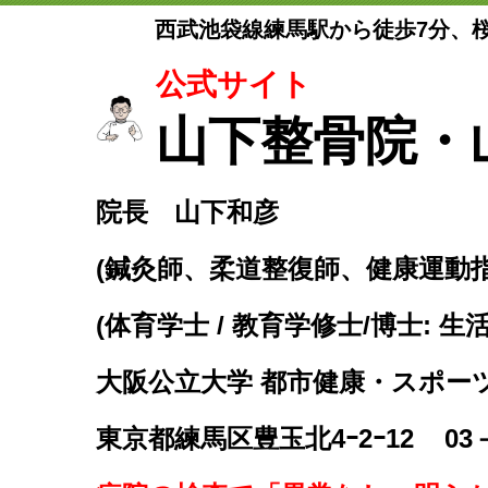
西武池袋線練馬駅から徒歩7分、
公式サイト
山下整骨院・
院長 山下和彦
(鍼灸師、柔道整復師、健康運動
(体育学士 / 教育学修士/博士: 生
大阪公立大学 都市健康・スポー
東京都練馬区豊玉北4ｰ2ｰ12
03