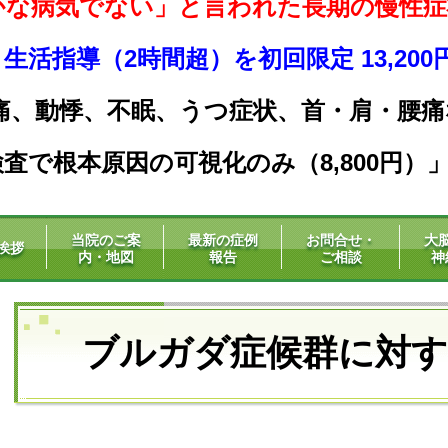
かな病気でない」と言われた長期の慢性症
活指導（2時間超）を初回限定 13,20
痛、動悸、不眠、うつ症状、
首・肩・腰痛
査で根本原因の可視化のみ（8,800円）
当院のご案
最新の症例
お問合せ・
大
挨拶
内・地図
報告
ご相談
神
ブルガダ症候群に対す