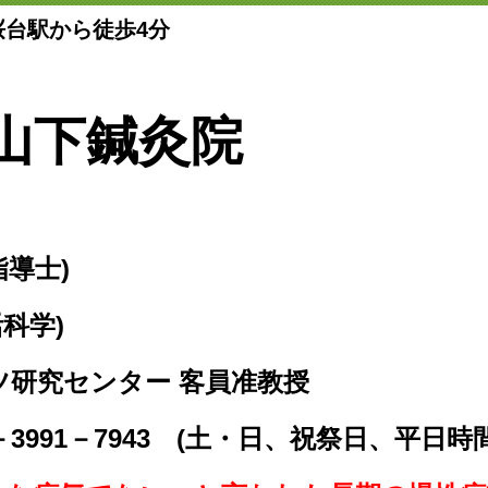
桜台駅から徒歩4分
山下鍼灸院
指導士)
活科学)
ツ研究センター 客員准教授
－3991－7943 (土・日、祝祭日、平日時