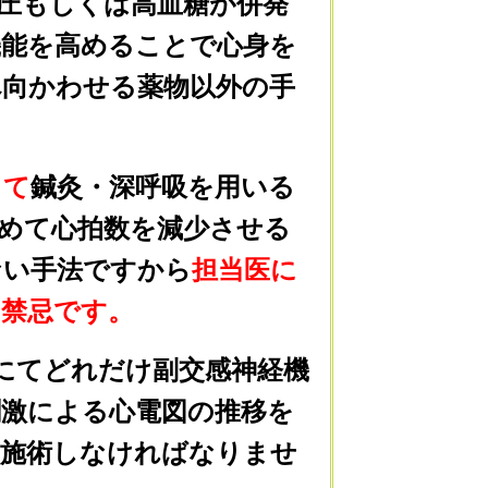
圧もしくは高血糖が併発
機能を高めることで心身を
へ向かわせる薬物以外の手
して
鍼灸・深呼吸を用いる
めて心拍数を減少させる
ない手法ですから
担当医に
に禁忌です。
Aにてどれだけ副交感神経機
刺激による心電図の推移を
ら施術しなければなりませ