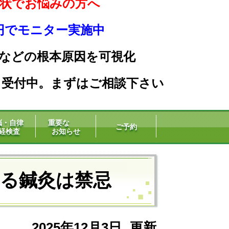
状でお悩みの方へ
0円でモニター実施中
などの根本原因を可
視化
」受付中。まずはご相談下さい
脳・自律
重要な
ご予約
経検査
お知らせ
る鍼灸は禁忌
2025年12月3日
更新