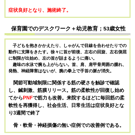
症状良好となり、施術終了。
保育園でのデスクワーク＋幼児教育；53歳女性
子どもを抱きかかえたり、しゃがんで目線を合わせたりでの
動作に支障をきたす。徐々に首が前後、左右の回旋、左右側屈
に制限が出始め、左の首が詰まるように痛い。
趣味の水泳で腕も上がらない。首、肩、肩甲骨周囲の腫れ、
発熱、神経障害はないが、腕の拳上で手首の脈が消失。
関節可動域制限に関係する筋の硬さを触診で確認
し、鍼刺激、筋膜リリース。筋の柔軟性が回復し始め
てから
PNF
で筋力も改善。来院するほどに毎回筋の柔
軟性を再獲得し、社会生活、日常生活は症状良好とな
り3週間で終了
骨・軟骨・神経損傷の無い症例での改善例である。