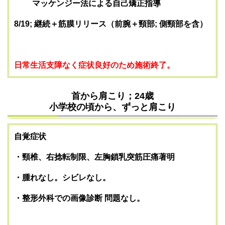
マッケンジー法による自己矯正指導
8/19; 継続＋筋膜リリース（前腕＋頸部; 側頸部を含）
日常生活支障なく症状良好のため施術終了。
首から肩こり；24歳
小学校の頃から、ずっと肩こり
自覚症状
・頸椎、右捻転制限、左胸鎖乳突筋圧痛著明
・腫れなし。
シビレなし。
・整形外科での画像診断 問題なし。