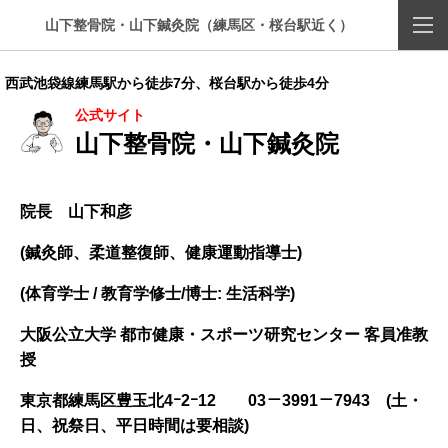
山下整骨院・山下鍼灸院（練馬区・桜台駅近く）
西武池袋線練馬駅から徒歩7分、桜台駅から徒歩4分
公式サイト
山下整骨院・山下鍼灸院
院長 山下和彦
(鍼灸師、柔道整復師、健康運動指導士)
(体育学士 / 教育学修士/博士: 生活科学)
大阪公立大学 都市健康・スポーツ研究センター 客員准教
授
東京都練馬区豊玉北4ｰ2ｰ12
03－3991－7943 (土・
日、祝祭日、平日時間は要相談)