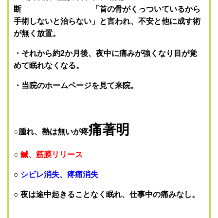
断 「首の骨がくっついているから
手術しないと治らない」と言われ、不安と他に成す術
が無く放置。
・それから約2か月後、夜中に痛みが強くなり目が覚
めて眠れなくなる。
・当院のホームページを見て来院。
痛著明
○
腫れ、熱は無いが疼
○
鍼
、筋膜リリース
○
シビレ消失、疼痛消失
○ 夜は途中起きることなく眠れ、仕事中の痛みなし。