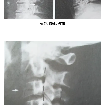
矢印; 頸椎の変形