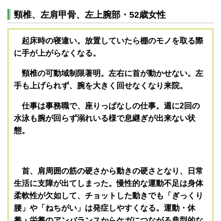
頸椎、左肩甲骨、左上腕部・52歳女性
起床時の寝違い。放置していたら棚のモノを取る際
に手が上がらなくなる。
頸椎の可動域制限著明。左右に首が動かせない。左
手も上げられず、腕を大きく回せなくなり来院。
仕事は事務職で、座りっぱなしの仕事。週に2回の
水泳も腕が回らず溺れいる様で息継ぎが出来ない状
態。
首、肩周囲の筋の硬さから動きの硬さとなり、日常
生活に支障が出てしまった。慢性的な運動不足は身体
柔軟性が欠如して、チョットした動きでも「ぎっくり
腰」や「ねちがい」は発症しやすくなる。運動・休
養・栄養のアンバランスからケガにつながる典型的な