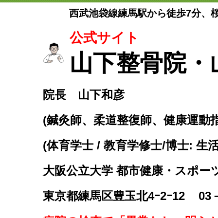
西武池袋線練馬駅から徒歩7分、
公式サイト
山下整骨院・
院長 山下和彦
(鍼灸師、柔道整復師、健康運動
(体育学士 / 教育学修士/博士: 生
大阪公立大学 都市健康・スポー
東京都練馬区豊玉北4ｰ2ｰ12
03