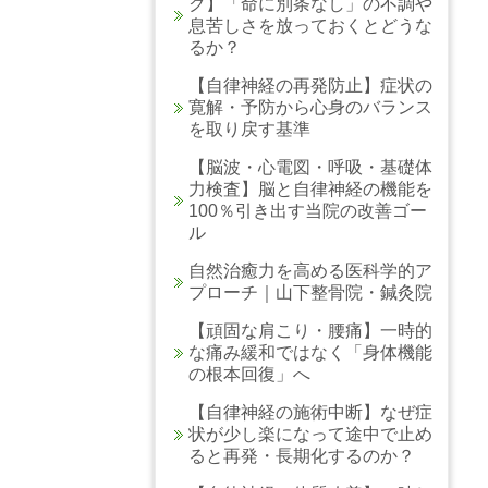
ク】「命に別条なし」の不調や
息苦しさを放っておくとどうな
るか？
【自律神経の再発防止】症状の
寛解・予防から心身のバランス
を取り戻す基準
【脳波・心電図・呼吸・基礎体
力検査】脳と自律神経の機能を
100％引き出す当院の改善ゴー
ル
自然治癒力を高める医科学的ア
プローチ｜山下整骨院・鍼灸院
【頑固な肩こり・腰痛】一時的
な痛み緩和ではなく「身体機能
の根本回復」へ
【自律神経の施術中断】なぜ症
状が少し楽になって途中で止め
ると再発・長期化するのか？