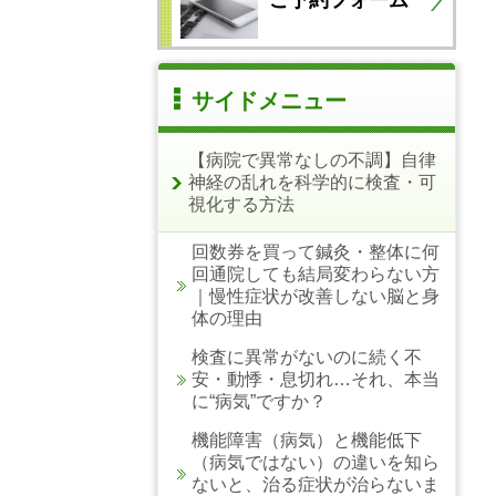
サイドメニュー
【病院で異常なしの不調】自律
神経の乱れを科学的に検査・可
視化する方法
回数券を買って鍼灸・整体に何
回通院しても結局変わらない方
｜慢性症状が改善しない脳と身
体の理由
検査に異常がないのに続く不
安・動悸・息切れ…それ、本当
に“病気”ですか？
機能障害（病気）と機能低下
（病気ではない）の違いを知ら
ないと、治る症状が治らないま