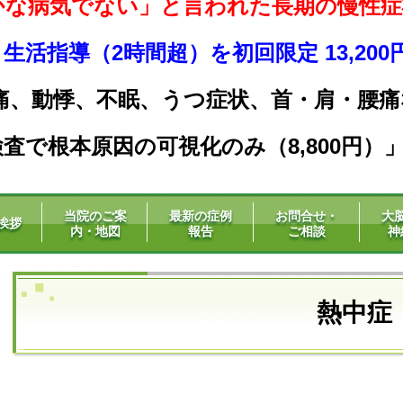
かな病気でない」と言われた長期の慢性症
活指導（2時間超）を初回限定 13,20
痛、動悸、不眠、うつ症状、
首・肩・腰痛
査で根本原因の可視化のみ（8,800円）
当院のご案
最新の症例
お問合せ・
大
挨拶
内・地図
報告
ご相談
神
熱中症