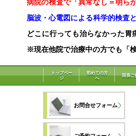
病院の検査で「異常なし＝明ら
脳波・心電図による科学的検査と生
どこに行っても治らなかった胃
※現在他院で治療中の方でも「検
トップペー
初めての方
院長ご
ジ
へ
お問合せフォーム
ご予約フォーム