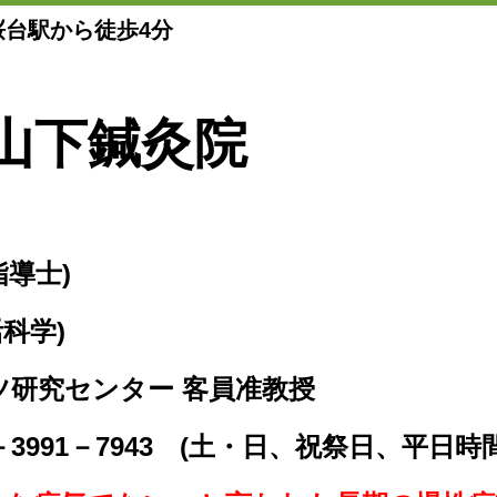
桜台駅から徒歩4分
山下鍼灸院
指導士)
活科学)
ツ研究センター 客員准教授
－3991－7943 (土・日、祝祭日、平日時