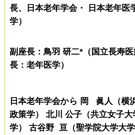
長、日本老年学会・ 日本老年医
学）
副座長：鳥羽 研二*（国立長寿医
長：老年医学）
日本老年学会から 岡 眞人（横
政策学） 北川 公子（共立女子大
学） 古谷野 亘（聖学院大学大