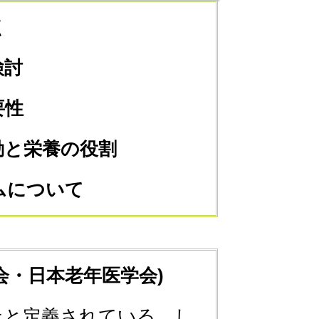
点
検討
要性
動と栄養の役割
ムについて
会・日本老年医学会)
上と定義されている。し