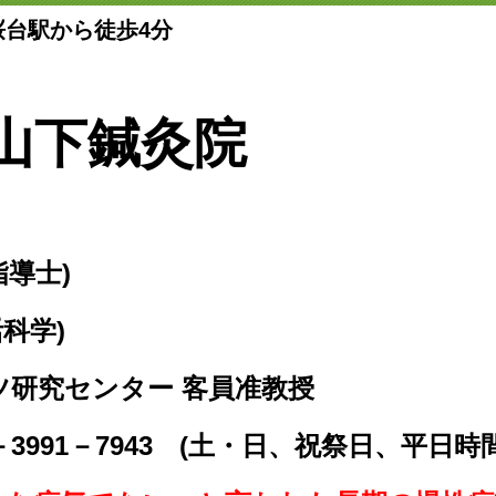
桜台駅から徒歩4分
山下鍼灸院
指導士)
活科学)
ツ研究センター 客員准教授
－3991－7943 (土・日、祝祭日、平日時