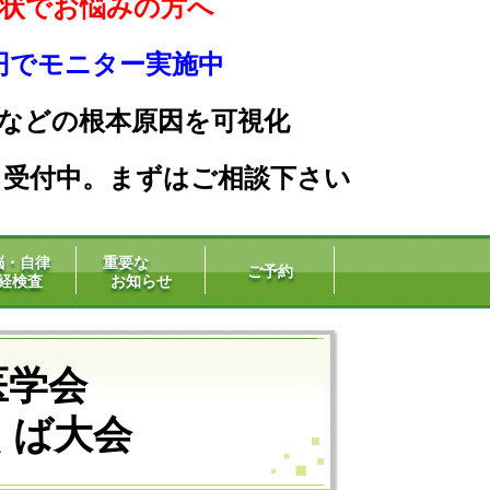
状でお悩みの方へ
0円でモニター実施中
などの根本原因を可
視化
」受付中。まずはご相談下さい
脳・自律
重要な
ご予約
経検査
お知らせ
医学会
ば大会