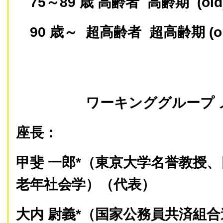
75～89 歳 高齢者 高齢期 (o
90 歳～ 超高齢者 超高齢期 (oldest
ワーキンググループ メ
座長：
甲斐 一郎*
（東京大学名誉教授、
老年社会学）（代表）
大内 尉義*（国家公務員共済組合