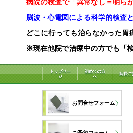
病院の検査で「異常なし＝明ら
脳波・心電図による科学的検査と生
どこに行っても治らなかった胃
※現在他院で治療中の方でも「検
トップペー
初めての方
院長ご
ジ
へ
お問合せフォーム
ご予約フォーム