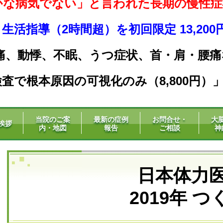
かな病気でない」と言われた長期の慢性症
活指導（2時間超）を初回限定 13,20
痛、動悸、不眠、うつ症状、
首・肩・腰痛
査で根本原因の可視化のみ（8,800円）
当院のご案
最新の症例
お問合せ・
大
挨拶
内・地図
報告
ご相談
神
日本体力
2019年 つく