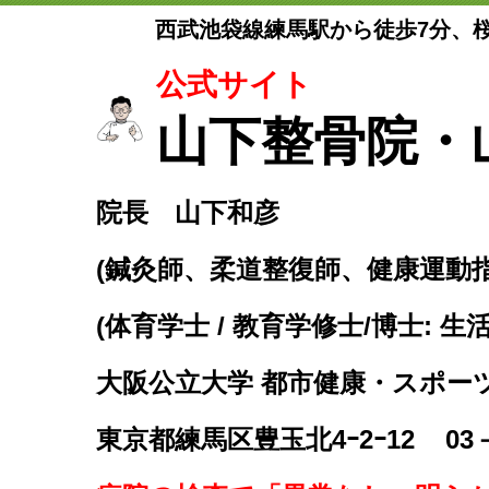
西武池袋線練馬駅から徒歩7分、
公式サイト
山下整骨院・
院長 山下和彦
(鍼灸師、柔道整復師、健康運動
(体育学士 / 教育学修士/博士: 生
大阪公立大学 都市健康・スポー
東京都練馬区豊玉北4ｰ2ｰ12
03