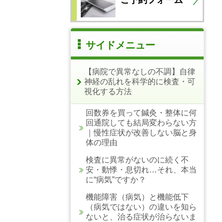
サイドメニュー
【病院で異常なしの不調】自律
神経の乱れを科学的に検査・可
視化する方法
回数券を買って鍼灸・整体に何
回通院しても結局変わらない方
｜慢性症状が改善しない脳と身
体の理由
検査に異常がないのに続く不
安・動悸・息切れ…それ、本当
に“病気”ですか？
機能障害（病気）と機能低下
（病気ではない）の違いを知ら
ないと、治る症状が治らないま