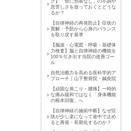
ク】「命に別条なし」の不調や
息苦しさを放っておくとどうな
るか？
【自律神経の再発防止】症状の
寛解・予防から心身のバランス
を取り戻す基準
【脳波・心電図・呼吸・基礎体
力検査】脳と自律神経の機能を
100％引き出す当院の改善ゴー
ル
自然治癒力を高める医科学的ア
プローチ｜山下整骨院・鍼灸院
【頑固な肩こり・腰痛】一時的
な痛み緩和ではなく「身体機能
の根本回復」へ
【自律神経の施術中断】なぜ症
状が少し楽になって途中で止め
ると再発・長期化するのか？