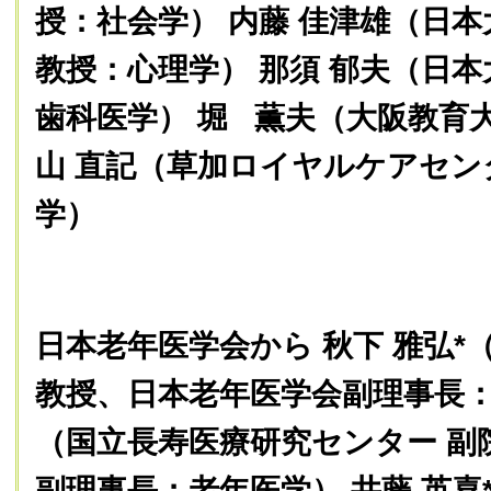
授：社会学） 内藤 佳津雄（日
教授：心理学） 那須 郁夫（日本
歯科医学） 堀 薫夫（大阪教育大
山 直記（草加ロイヤルケアセン
学）
日本老年医学会から 秋下 雅弘*
教授、日本老年医学会副理事長：
（国立長寿医療研究センター 副
副理事長：老年医学） 井藤 英喜