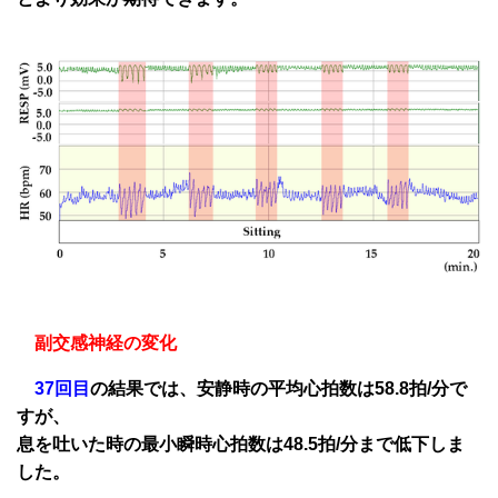
副交感神経の変化
37回目
の結果では、安静時の平均心拍数は58.8拍/分で
すが、
息を吐いた時の最小瞬時心拍数は48.5拍/分まで低下しま
した。