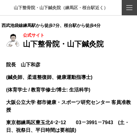
山下整骨院・山下鍼灸院（練馬区・桜台駅近く）
西武池袋線練馬駅から徒歩7分、桜台駅から徒歩4分
公式サイト
山下整骨院・山下鍼灸院
院長 山下和彦
(鍼灸師、柔道整復師、健康運動指導士)
(体育学士 / 教育学修士/博士: 生活科学)
大阪公立大学 都市健康・スポーツ研究センター 客員准教
授
東京都練馬区豊玉北4ｰ2ｰ12
03－3991－7943 (土・
日、祝祭日、平日時間は要相談)