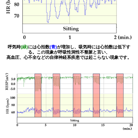
呼気時
(緑)
には心拍数
(青)
が増加し、吸気時には心拍数は低下す
る。この現象が呼吸性洞性不整脈と言い、
高血圧、心不全などの自律神経系疾患では起こらない現象です。