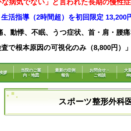
かな病気でない」と言われた長期の慢性症
活指導（2時間超）を初回限定 13,20
痛、動悸、不眠、うつ症状、
首・肩・腰痛
査で根本原因の可視化のみ（8,800円）
当院のご案
最新の症例
お問合せ・
大
挨拶
内・地図
報告
ご相談
神
スポーツ整形外科