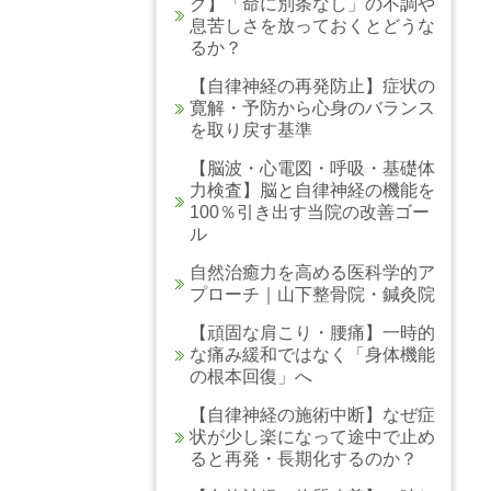
ク】「命に別条なし」の不調や
息苦しさを放っておくとどうな
るか？
【自律神経の再発防止】症状の
寛解・予防から心身のバランス
を取り戻す基準
【脳波・心電図・呼吸・基礎体
力検査】脳と自律神経の機能を
100％引き出す当院の改善ゴー
ル
自然治癒力を高める医科学的ア
プローチ｜山下整骨院・鍼灸院
【頑固な肩こり・腰痛】一時的
な痛み緩和ではなく「身体機能
の根本回復」へ
【自律神経の施術中断】なぜ症
状が少し楽になって途中で止め
ると再発・長期化するのか？