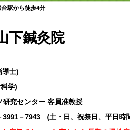
桜台駅から徒歩4分
山下鍼灸院
指導士)
活科学)
ツ研究センター 客員准教授
－3991－7943 (土・日、祝祭日、平日時