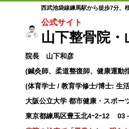
西武池袋線練馬駅から徒歩7分、
公式サイト
山下整骨院・
院長 山下和彦
(鍼灸師、柔道整復師、健康運動
(体育学士 / 教育学修士/博士: 生
大阪公立大学 都市健康・スポー
東京都練馬区豊玉北4ｰ2ｰ12
03