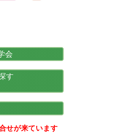
学会
探す
合せが来ています