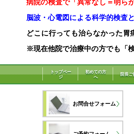
病院の検査で「異常なし＝明ら
脳波・心電図による科学的検査と生
どこに行っても治らなかった胃
※現在他院で治療中の方でも「検
トップペー
初めての方
院長ご
ジ
へ
お問合せフォーム
ご予約フォーム