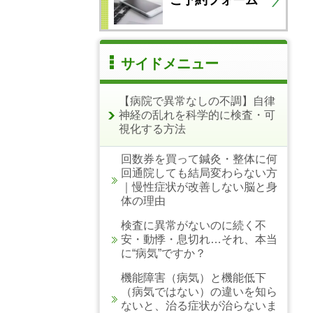
サイドメニュー
【病院で異常なしの不調】自律
神経の乱れを科学的に検査・可
視化する方法
回数券を買って鍼灸・整体に何
回通院しても結局変わらない方
｜慢性症状が改善しない脳と身
体の理由
検査に異常がないのに続く不
安・動悸・息切れ…それ、本当
に“病気”ですか？
機能障害（病気）と機能低下
（病気ではない）の違いを知ら
ないと、治る症状が治らないま