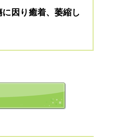
に因り癒着、萎縮し