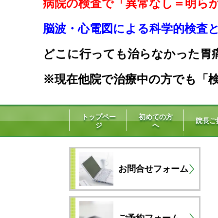
病院の検査で「異常なし＝明ら
脳波・心電図による科学的検査と生
どこに行っても治らなかった胃
※現在他院で治療中の方でも「検
トップペー
初めての方
院長ご
ジ
へ
お問合せフォーム
ご予約フォーム