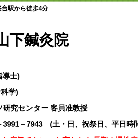
桜台駅から徒歩4分
山下鍼灸院
指導士)
活科学)
ツ研究センター 客員准教授
－3991－7943 (土・日、祝祭日、平日時