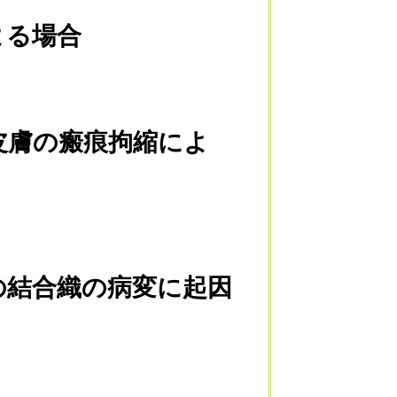
よる場合
皮膚の瘢痕拘縮によ
の結合織の病変に起因