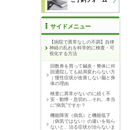
サイドメニュー
【病院で異常なしの不調】自律
神経の乱れを科学的に検査・可
視化する方法
回数券を買って鍼灸・整体に何
回通院しても結局変わらない方
｜慢性症状が改善しない脳と身
体の理由
検査に異常がないのに続く不
安・動悸・息切れ…それ、本当
に“病気”ですか？
機能障害（病気）と機能低下
（病気ではない）の違いを知ら
ないと、治る症状が治らないま