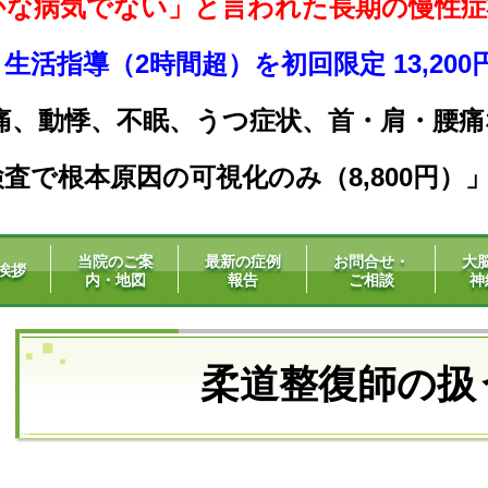
かな病気でない」と言われた長期の慢性症
活指導（2時間超）を初回限定 13,20
痛、動悸、不眠、うつ症状、
首・肩・腰痛
査で根本原因の可視化のみ（8,800円）
当院のご案
最新の症例
お問合せ・
大
挨拶
内・地図
報告
ご相談
神
柔道整復師の扱