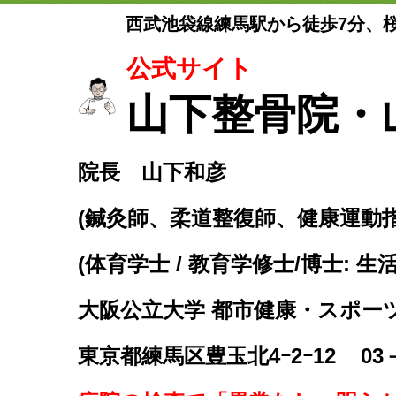
西武池袋線練馬駅から徒歩7分、
公式サイト
山下整骨院・
院長 山下和彦
(鍼灸師、柔道整復師、健康運動
(体育学士 / 教育学修士/博士: 生
大阪公立大学 都市健康・スポー
東京都練馬区豊玉北4ｰ2ｰ12
03