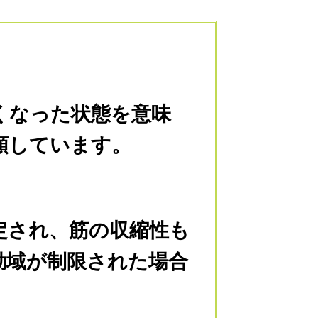
くなった状態を意味
類しています。
定され、
筋の収縮性も
動域
が制限された場合