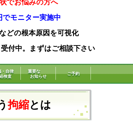
状でお悩みの方へ
0円でモニター実施中
などの根本原因を可
視化
」受付中。まずはご相談下さい
脳・自律
重要な
ご予約
経検査
お知らせ
う
拘縮
とは